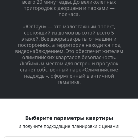
всего 20 минут езды. До великолепных
пригородов с дворцами и парками —
полчаса.
«ЮгТаун» — это малоэтажный проект,
состоящий из домов высотой всего 5
этажей. Все дворы закрыты от машин и
посторонних, а территория находится под
видеонаблюдением. Это обеспечит жителям
олимпийских кварталов безопасность.
Любимым местом для встреч и прогулок
станет собственный парк «Олимпийские
надежды», оформленный в античной
тематике.
Выберите параметры квартиры
и получите подходящие планировки с ценами!