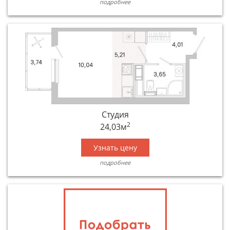
подробнее
Студия
2
24,03м
Узнать цену
подробнее