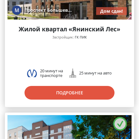
М
Проспект Большев...
Дом сдан!
Жилой квартал «Янинский Лес»
Застройщик:
ГК ПИК
20 минут на
25 минут на авто
транспорте
ПОДРОБНЕЕ