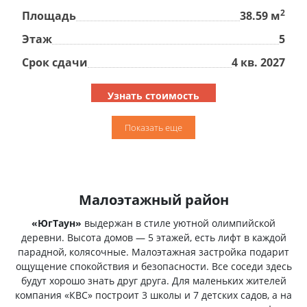
2
Площадь
38.59 м
Этаж
5
Срок сдачи
4 кв. 2027
Узнать стоимость
подробнее
Показать еще
2
1-комнатная квартира, 38.59м
на 5-м этаже
от 8 654
Малоэтажный район
604 ₽
«ЮгТаун»
выдержан в стиле уютной олимпийской
деревни. Высота домов — 5 этажей, есть лифт в каждой
парадной, колясочные. Малоэтажная застройка подарит
2
1-комнатная квартира, 38.59м
на 5-м этаже
от 8 654
ощущение спокойствия и безопасности. Все соседи здесь
604 ₽
будут хорошо знать друг друга. Для маленьких жителей
компания «КВС» построит 3 школы и 7 детских садов, а на