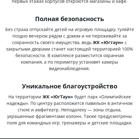
первых этажах корпусов откроются магазины и кафе.
2
1-комнатная квартира, 38.59м
на 5-м этаже
от 8 654
604 ₽
Полная безопасность
Без страха отпускайте детей на игровую площадку, гуляйте
поздно вечером рядом с домом и не переживайте за
2
1-комнатная квартира, 38.59м
на 5-м этаже
от 8 654
сохранность своего имущества, ведь
ЖК «Югтаун»
с
закрытыми дворами станет настоящей территорией 100%
604 ₽
безопасности. В комплексе разместится охранная
компания, а по периметру установят камеры
видеонаблюдения.
2
1-комнатная квартира, 38.59м
на 5-м этаже
от 8 654
604 ₽
Уникальное благоустройство
На территории
ЖК «ЮгТаун»
будет парк «Олимпийские
надежды». По центру расположится павильон в античном
стиле и амфитеатр. Неподалеку — зоны отдыха,
украшенные фрагментами колонн. Также предусмотрены
поля для командных игр, тренажеры и детские площадки.