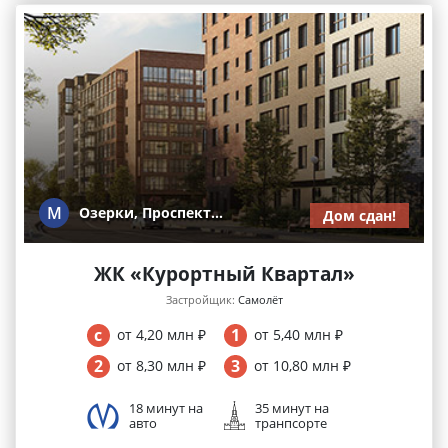
М
Озерки, Проспект...
Дом сдан!
ЖК «Курортный Квартал»
Застройщик:
Самолёт
c
1
от 4,20 млн ₽
от 5,40 млн ₽
2
3
от 8,30 млн ₽
от 10,80 млн ₽
18 минут на
35 минут на
авто
транпсорте