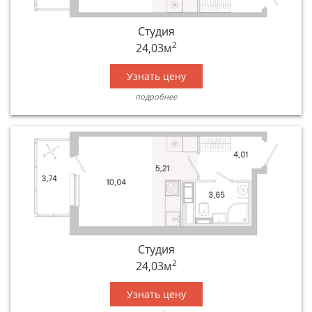
Студия
2
24,03м
Узнать цену
подробнее
Студия
2
24,03м
Узнать цену